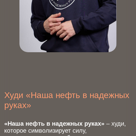
Худи «Наша нефть в надежных
руках»
«Наша нефть в надежных руках»
– худи,
которое символизирует силу,
ответственность и стабильность.
Премиальный хлопок высокой плотности –
мягкость, комфорт и износостойкость.
Базовый крой – универсальная посадка,
подходящая для любого образа.
Главный ресурс – в надежных руках.
Докажи это стилем!
Цвет
Состав: 100% хлопок. Плотность: 400 г/м².