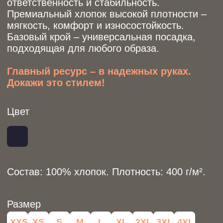
Размер
XXS
XS
S
M
L
XL
2XL
3XL
4XL
Таблица размеров
На модели (муж) – размер L.
На модели (жен) – размер M.
6950 р.
Заказать
Бутик
Каталог
Коллекции