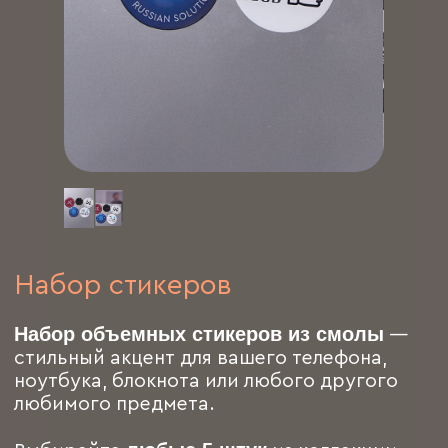
Набор стикеров
Набор объемных стикеров из смолы
—
стильный акцент для вашего телефона,
ноутбука, блокнота или любого другого
любимого предмета.
любые 5 штук
Выбирайте
из коллекции —
создайте свой персональный набор!
Стикеры выполнены из прочной и
долговечной смолы, за счёт чего они
получаются объемными, глянцевыми и
очень приятными на ощупь.
Объёмные и износостойкие
Легко клеятся и надежно держатся
Яркий акцент на любой поверхности
1500 р.