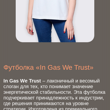
Футболка «In Gas We Trust»
In Gas We Trust
– лаконичный и весомый
слоган для тех, кто понимает значение
энергетической стабильности. Эта футболка
подчеркивает принадлежность к индустрии,
где решения принимаются на уровне
стратегии. Изготовлена из премиального
хлопка высокой плотности, она
обеспечивает комфорт и долговечность.
Газ — наш стиль, наша энергия, наше
доверие.
Цвет
Состав: 100% хлопок. Плотность: 250 г/м².
Размер