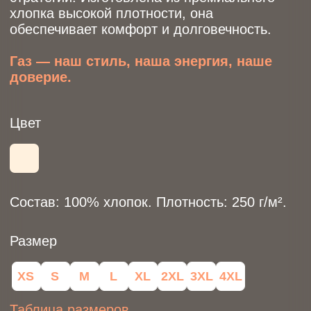
XS
S
M
L
XL
2XL
3XL
4XL
Таблица размеров
На модели (жен) – размер M.
3990 р.
Заказать
Бутик
Каталог
Коллекции
Новинки
Кастомизация
Контакты